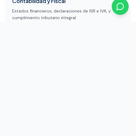
Contabilidad y Fiscal
Estados financieros, declaraciones de ISR e IVA, y
cumplimiento tributario integral.
Gestión de Nómina
Cálculo, timbrado CFDI, retenciones de impuestos y
cumplimiento laboral.
Asesoría ante el SAT